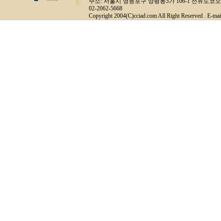
주소: 서울시 영등포구 양평동5가 106-1 선유도코오롱디지털타워
02-2062-5668
Copyright 2004(C)cciad.com All Right Reserved . E-mai